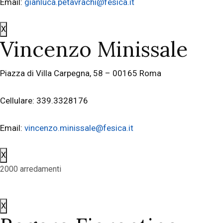
Email:
gianluca.petavrachi@fesica.it
X
Vincenzo Minissale
Piazza di Villa Carpegna, 58 – 00165 Roma
Cellulare: 339.3328176
Email:
vincenzo.minissale@fesica.it
X
2000 arredamenti
X