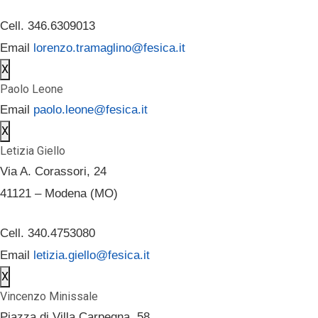
Cell. 346.6309013
Email
lorenzo.tramaglino@fesica.it
X
Paolo Leone
Email
paolo.leone@fesica.it
X
Letizia Giello
Via A. Corassori, 24
41121 – Modena (MO)
Cell. 340.4753080
Email
letizia.giello@fesica.it
X
Vincenzo Minissale
Piazza di Villa Carpegna, 58