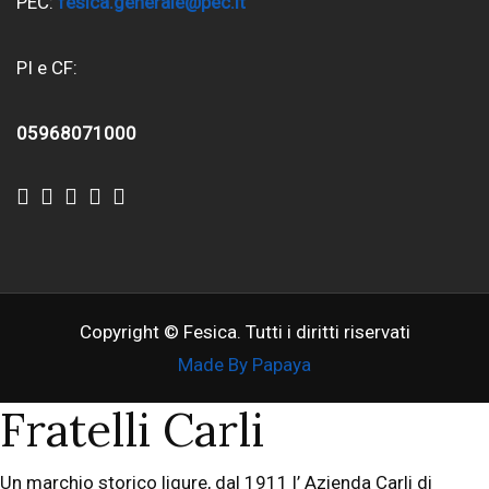
PEC:
fesica.generale@pec.it
PI e CF:
05968071000
Copyright © Fesica. Tutti i diritti riservati
Made By Papaya
Fratelli Carli
Un marchio storico ligure, dal 1911 l’ Azienda Carli di