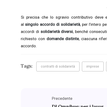
Si precisa che lo sgravio contributivo deve
al
singolo accordo di solidarietà
, per l’intero p
accordi di
solidarietà diversi
, benché consecutiv
richiesto con
domande distinte
, ciascuna rife
accordo.
Tags:
contratti di solidarietà
imprese
Precedente
Dl Omnibus: per i lavor