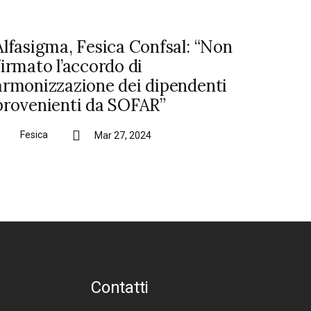
Alfasigma, Fesica Confsal: “Non
firmato l’accordo di
armonizzazione dei dipendenti
provenienti da SOFAR”
Fesica
Mar 27, 2024
Contatti