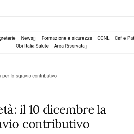
reterie
News
Formazione e sicurezza
CCNL
Caf e Pa
Obi Italia Salute
Area Riservata
età: il 10 dicembre la
avio contributivo