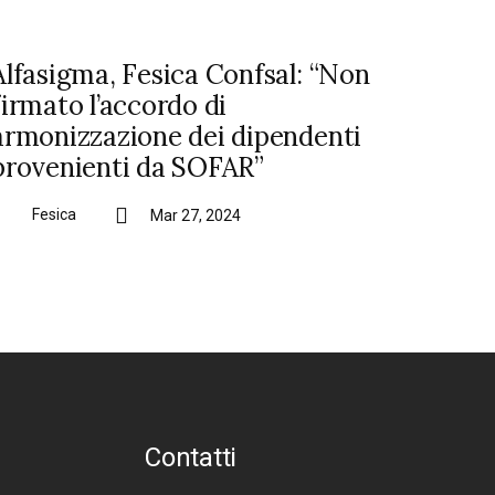
Alfasigma, Fesica Confsal: “Non
firmato l’accordo di
armonizzazione dei dipendenti
provenienti da SOFAR”
Fesica
Mar 27, 2024
Contatti