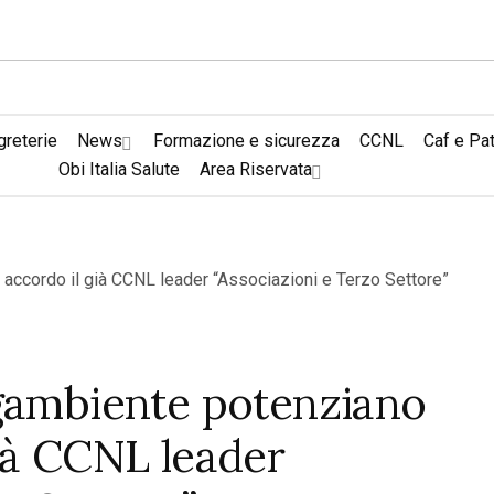
reterie
News
Formazione e sicurezza
CCNL
Caf e Pa
Obi Italia Salute
Area Riservata
egambiente potenziano
ià CCNL leader