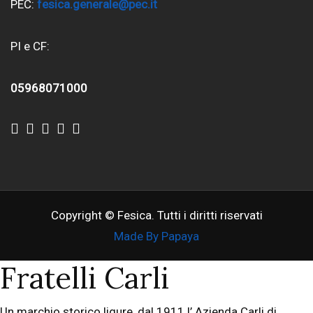
PEC:
fesica.generale@pec.it
PI e CF:
05968071000
Copyright © Fesica. Tutti i diritti riservati
Made By Papaya
Fratelli Carli
Un marchio storico ligure, dal 1911 l’ Azienda Carli di