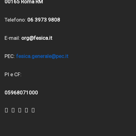
00165 Roma RM
Telefono:
06 3973 9808
E-mail:
org@fesica.it
PEC:
fesica.generale@pec.it
PI e CF:
05968071000