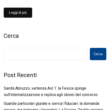
Leggi di più
Cerca
Cerca
Post Recenti
Sanità Abruzzo, vertenza Asl 1: la Fesica spinge
sull’internalizzazione e replica agli idonei del concorso
Guardie particolari giurate e servizi fiduciari: la domanda
cresce, ma mancano i lavoratori. La Fesica: “Inutile cercare