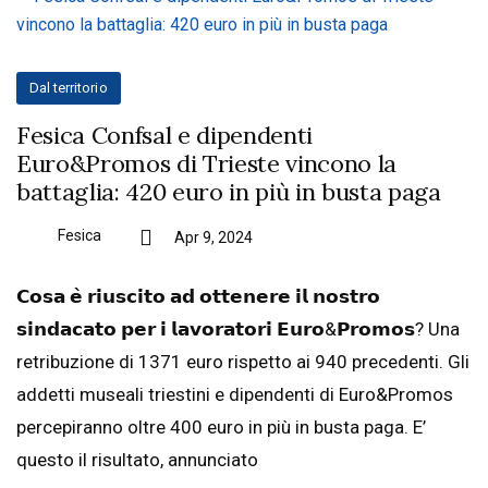
Dal territorio
Fesica Confsal e dipendenti
Euro&Promos di Trieste vincono la
battaglia: 420 euro in più in busta paga
Fesica
Apr 9, 2024
𝗖𝗼𝘀𝗮 𝗲̀ 𝗿𝗶𝘂𝘀𝗰𝗶𝘁𝗼 𝗮𝗱 𝗼𝘁𝘁𝗲𝗻𝗲𝗿𝗲 𝗶𝗹 𝗻𝗼𝘀𝘁𝗿𝗼
𝘀𝗶𝗻𝗱𝗮𝗰𝗮𝘁𝗼 𝗽𝗲𝗿 𝗶 𝗹𝗮𝘃𝗼𝗿𝗮𝘁𝗼𝗿𝗶 𝗘𝘂𝗿𝗼&𝗣𝗿𝗼𝗺𝗼𝘀? Una
retribuzione di 1371 euro rispetto ai 940 precedenti. Gli
addetti museali triestini e dipendenti di Euro&Promos
percepiranno oltre 400 euro in più in busta paga. E’
questo il risultato, annunciato