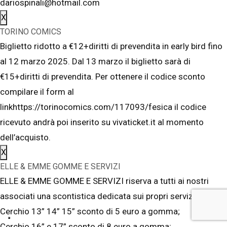
dariospinali@hotmail.com
X
TORINO COMICS
Biglietto ridotto a €12+diritti di prevendita in early bird fino
al 12 marzo 2025. Dal 13 marzo il biglietto sarà di
€15+diritti di prevendita. Per ottenere il codice sconto
compilare il form al
linkhttps://torinocomics.com/117093/fesica il codice
ricevuto andrà poi inserito su vivaticket.it al momento
dell’acquisto.
X
ELLE & EMME GOMME E SERVIZI
ELLE & EMME GOMME E SERVIZI riserva a tutti ai nostri
associati una scontistica dedicata sui propri servizi:
Cerchio 13” 14” 15” sconto di 5 euro a gomma;
Cerchio 16” e 17” sconto di 8 euro a gomma;