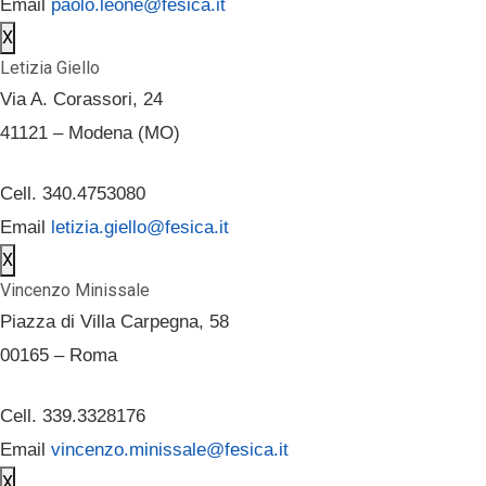
Email
paolo.leone@fesica.it
X
Letizia Giello
Via A. Corassori, 24
41121 – Modena (MO)
Cell. 340.4753080
Email
letizia.giello@fesica.it
X
Vincenzo Minissale
Piazza di Villa Carpegna, 58
00165 – Roma
Cell. 339.3328176
Email
vincenzo.minissale@fesica.it
X