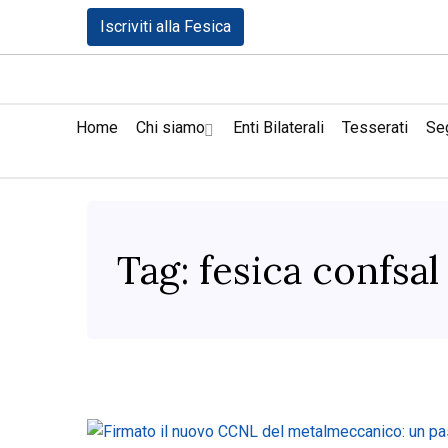
Iscriviti alla Fesica
Home
Chi siamo
Enti Bilaterali
Tesserati
Seg
Tag:
fesica confsal