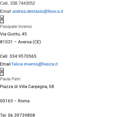
Cell. 338.7443052
Email
andrea.destasio@fesica.it
X
Pasquale Inverno
Via Giotto, 45
81031 – Aversa (CE)
Cell. 334.9570565
Email
felice.inverno@fesica.it
X
Paola Petri
Piazza di Villa Carpegna, 58
00165 – Roma
Tel. 06.39739808