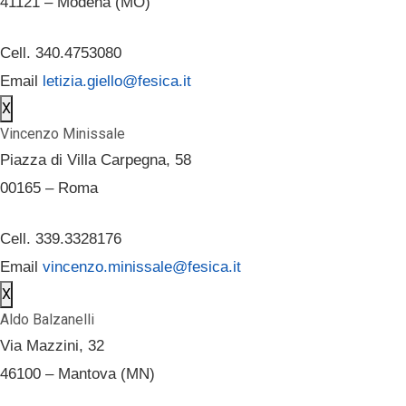
41121 – Modena (MO)
Cell. 340.4753080
Email
letizia.giello@fesica.it
X
Vincenzo Minissale
Piazza di Villa Carpegna, 58
00165 – Roma
Cell. 339.3328176
Email
vincenzo.minissale@fesica.it
X
Aldo Balzanelli
Via Mazzini, 32
46100 – Mantova (MN)