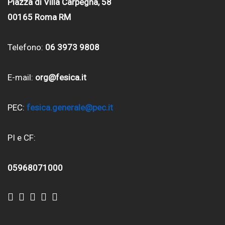
Piazza di Villa Carpegna, 58
00165 Roma RM
Telefono:
06 3973 9808
E-mail:
org@fesica.it
PEC:
fesica.generale@pec.it
PI e CF:
05968071000