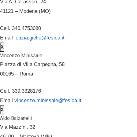
Via A. Corassori, 24
41121 – Modena (MO)
Cell. 340.4753080
Email
letizia.giello@fesica.it
X
Vincenzo Minissale
Piazza di Villa Carpegna, 58
00165 – Roma
Cell. 339.3328176
Email
vincenzo.minissale@fesica.it
X
Aldo Balzanelli
Via Mazzini, 32
46100 – Mantova (MN)