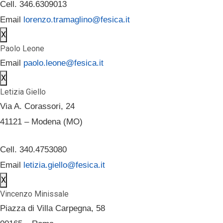
Cell. 346.6309013
Email
lorenzo.tramaglino@fesica.it
X
Paolo Leone
Email
paolo.leone@fesica.it
X
Letizia Giello
Via A. Corassori, 24
41121 – Modena (MO)
Cell. 340.4753080
Email
letizia.giello@fesica.it
X
Vincenzo Minissale
Piazza di Villa Carpegna, 58