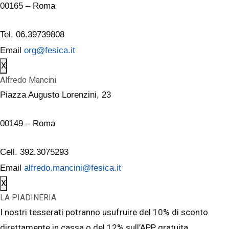
00165 – Roma
Tel. 06.39739808
Email
org@fesica.it
X
Alfredo Mancini
Piazza Augusto Lorenzini, 23
00149 – Roma
Cell. 392.3075293
Email
alfredo.mancini@fesica.it
X
LA PIADINERIA
I nostri tesserati potranno usufruire del 10% di sconto
direttamente in cassa o del 12% sull’APP gratuita