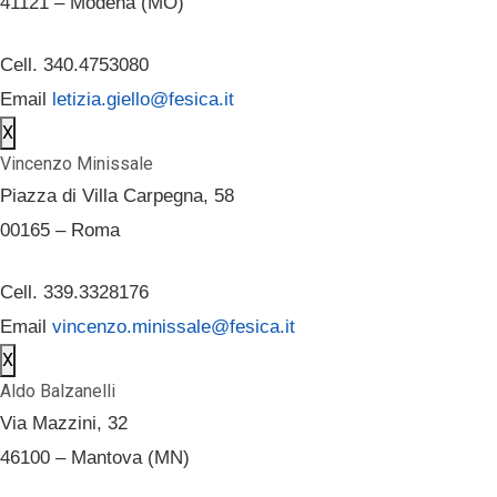
41121 – Modena (MO)
Cell. 340.4753080
Email
letizia.giello@fesica.it
X
Vincenzo Minissale
Piazza di Villa Carpegna, 58
00165 – Roma
Cell. 339.3328176
Email
vincenzo.minissale@fesica.it
X
Aldo Balzanelli
Via Mazzini, 32
46100 – Mantova (MN)