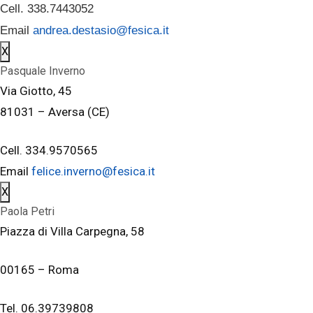
Cell. 338.7443052
Email
andrea.destasio@fesica.it
X
Pasquale Inverno
Via Giotto, 45
81031 – Aversa (CE)
Cell. 334.9570565
Email
felice.inverno@fesica.it
X
Paola Petri
Piazza di Villa Carpegna, 58
00165 – Roma
Tel. 06.39739808