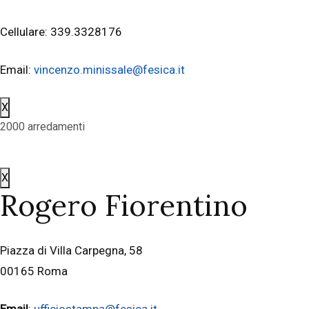
Cellulare: 339.3328176
Email:
vincenzo.minissale@fesica.it
X
2000 arredamenti
X
Rogero Fiorentino
Piazza di Villa Carpegna, 58
00165 Roma
Email
:
ufficiostampa@fesica.it