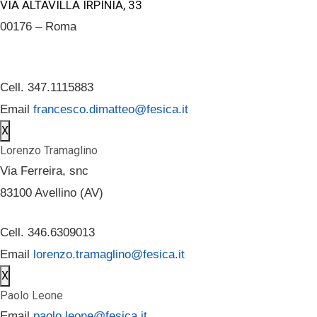
VIA ALTAVILLA IRPINIA, 33
00176 – Roma
Cell. 347.1115883
Email
francesco.dimatteo@fesica.it
X
Lorenzo Tramaglino
Via Ferreira, snc
83100 Avellino (AV)
Cell. 346.6309013
Email
lorenzo.tramaglino@fesica.it
X
Paolo Leone
Email
paolo.leone@fesica.it