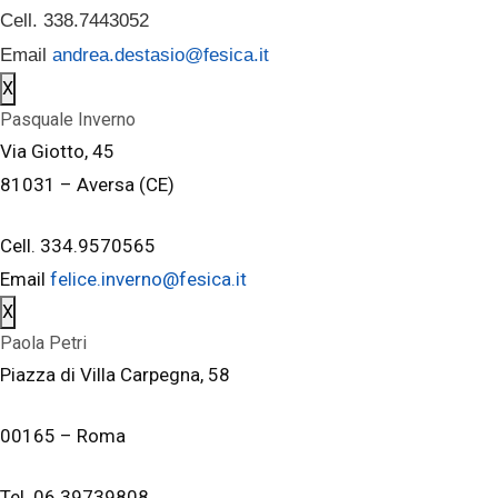
Cell. 338.7443052
Email
andrea.destasio@fesica.it
X
Pasquale Inverno
Via Giotto, 45
81031 – Aversa (CE)
Cell. 334.9570565
Email
felice.inverno@fesica.it
X
Paola Petri
Piazza di Villa Carpegna, 58
00165 – Roma
Tel. 06.39739808