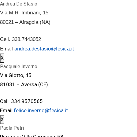
Andrea De Stasio
Via M.R. Imbriani, 15
80021 – Afragola (NA)
Cell. 338.7443052
Email
andrea.destasio@fesica.it
X
Pasquale Inverno
Via Giotto, 45
81031 – Aversa (CE)
Cell. 334.9570565
Email
felice.inverno@fesica.it
X
Paola Petri
Piazza di Villa Carpegna, 58