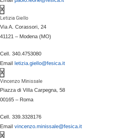
Email
paolo.leone@fesica.it
X
Letizia Giello
Via A. Corassori, 24
41121 – Modena (MO)
Cell. 340.4753080
Email
letizia.giello@fesica.it
X
Vincenzo Minissale
Piazza di Villa Carpegna, 58
00165 – Roma
Cell. 339.3328176
Email
vincenzo.minissale@fesica.it
X