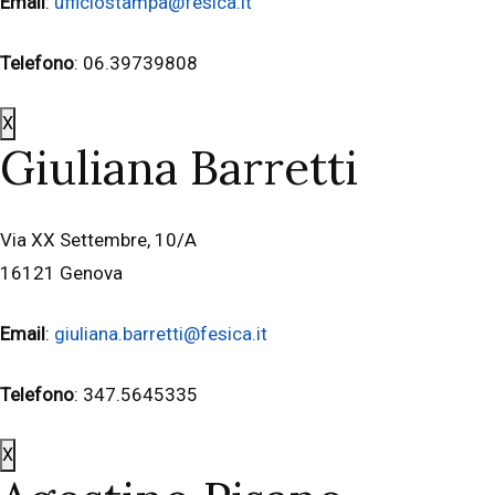
Email
:
ufficiostampa@fesica.it
Telefono
: 06.39739808
X
Giuliana Barretti
Via XX Settembre, 10/A
16121 Genova
Email
:
giuliana.barretti@fesica.it
Telefono
: 347.5645335
X