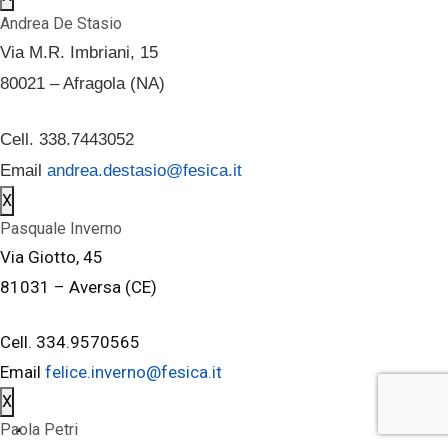
Andrea De Stasio
Via M.R. Imbriani, 15
80021 – Afragola (NA)
Cell. 338.7443052
Email
andrea.destasio@fesica.it
X
Pasquale Inverno
Via Giotto, 45
81031 – Aversa (CE)
Cell. 334.9570565
Email
felice.inverno@fesica.it
X
Paola Petri